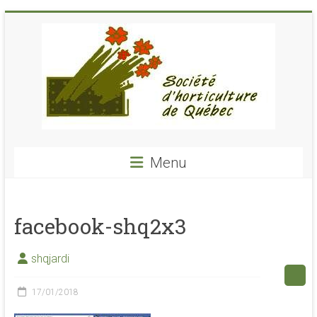
Skip
to
content
Société
Menu
Horticulture
de
facebook-shq2x3
Québec
SHQ
shqjardi
–
voyages-
17/01/2018
cours-