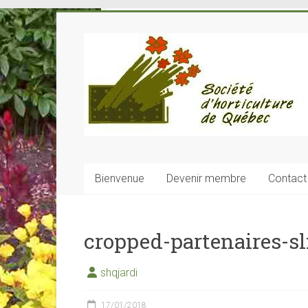
Skip
to
Société
content
Horticulture
de
Québec
SHQ
–
Bienvenue
Devenir membre
Contact
voyages-
cours-
conférences
cropped-partenaires-sl
shqjardi
17/01/2018