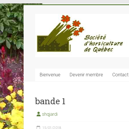
Skip
to
Société
content
Horticulture
de
Québec
SHQ
–
Bienvenue
Devenir membre
Contact
voyages-
cours-
conférences
bande 1
shqjardi
15/01/2018