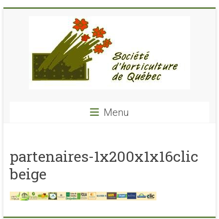
Skip
to
content
Société
Menu
Horticulture
de
partenaires-1x200x1x16clic
Québec
beige
SHQ
–
voyages-
cours-